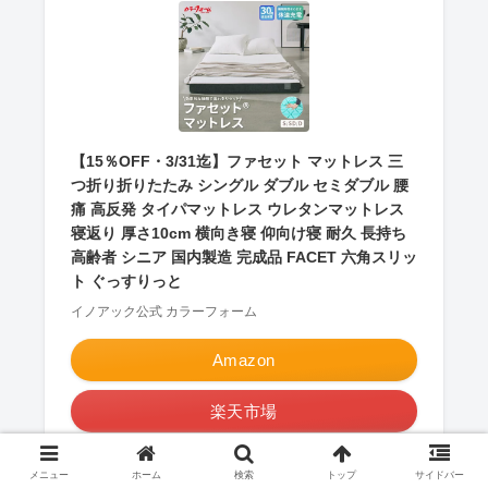
【15％OFF・3/31迄】ファセット マットレス 三
つ折り折りたたみ シングル ダブル セミダブル 腰
痛 高反発 タイパマットレス ウレタンマットレス
寝返り 厚さ10cm 横向き寝 仰向け寝 耐久 長持ち
高齢者 シニア 国内製造 完成品 FACET 六角スリッ
ト ぐっすりっと
イノアック公式 カラーフォーム
Amazon
楽天市場
Yahooショッピング
メニュー
ホーム
検索
トップ
サイドバー