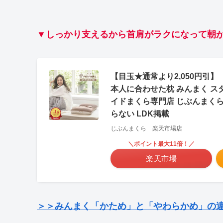
▼しっかり支えるから首肩がラクになって朝
【目玉★通常より2,050円引
本人に合わせた枕 みんまく スタ
イドまくら専門店 じぶんまくら 
らない LDK掲載
じぶんまくら 楽天市場店
＼ポイント最大11倍！／
楽天市場
＞＞みんまく「かため」と「やわらかめ」の