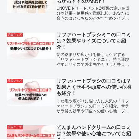
ちがおすすめか紹介！
UNOVEトリートメント2種類の違いを成
分や効果・使用感で徹底比較。あなたに
合うのはどっちなのかおすすめタイプが
わかります。
リファハートブラシミニの口コミ
美容グッズ
は？効果やサイズについても紹
介！
髪の絡まりや広がりを優しくケアする
「リファハートブラシミニ」。持ち運び
やすいサイズで外出先でもサッと整えら
れる人気アイテムの口コミや効果、サイ
ズ感を詳しく紹介します。
リファハートブラシの口コミは？
美容グッズ
効果とくせ毛や頭皮への使い心地
も紹介！
くせ毛や広がりに悩む方に人気の「リフ
ァハートブラシ」の口コミを紹介。サラ
サラ髪の効果や頭皮への使い心地、プレ
ゼントにぴったりな理由もまとめまし
た。
てんまんハンドクリームの口コミ
美容グッズ
は？効果や使い心地についても紹