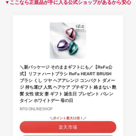
▼ここなら正規品が手に入る公式ショップがあるから安心
＼新パッケージ そのままギフトにも／【ReFa公
式】リファ ハートブラシ ReFa HEART BRUSH
ブラシ くし ツヤ ヘアアレンジ コンパクト ダメー
ジ 持ち運び 人気 ヘアケア プチギフト 絡まない 艶
髪 女性 彼女 妻 ギフト 誕生日 プレゼント バレン
タイン ホワイトデー 母の日
MTG ONLINESHOP
＼ポイント最大11倍！／
楽天市場