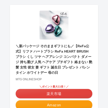
＼新パッケージ そのままギフトにも／【ReFa公
式】リファ ハートブラシ ReFa HEART BRUSH
ブラシ くし ツヤ ヘアアレンジ コンパクト ダメー
ジ 持ち運び 人気 ヘアケア プチギフト 絡まない 艶
髪 女性 彼女 妻 ギフト 誕生日 プレゼント バレン
タイン ホワイトデー 母の日
MTG ONLINESHOP
＼ポイント最大11倍！／
楽天市場
Amazon