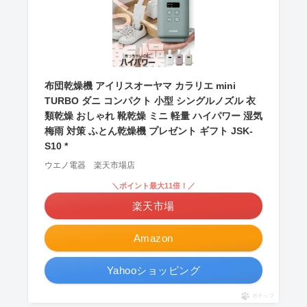
布団乾燥機 アイリスオーヤマ カラリエ mini
TURBO ダニ コンパクト 小型 シングルノズル 衣
類乾燥 おしゃれ 靴乾燥 ミニ 軽量 ハイパワー 湿気
梅雨 対策 ふとん乾燥機 プレゼント ギフト JSK-
S10 *
ウエノ電器 楽天市場店
＼ポイント最大11倍！／
楽天市場
Amazon
Yahooショッピング
ポチップ