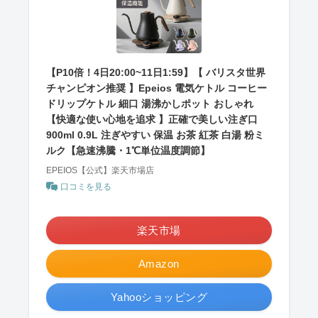
【P10倍！4日20:00~11日1:59】【 バリスタ世界
チャンピオン推奨 】Epeios 電気ケトル コーヒー
ドリップケトル 細口 湯沸かしポット おしゃれ
【快適な使い心地を追求 】正確で美しい注ぎ口
900ml 0.9L 注ぎやすい 保温 お茶 紅茶 白湯 粉ミ
ルク【急速沸騰・1℃単位温度調節】
EPEIOS【公式】楽天市場店
口コミを見る
＼ポイント最大11倍！／
楽天市場
Amazon
Yahooショッピング