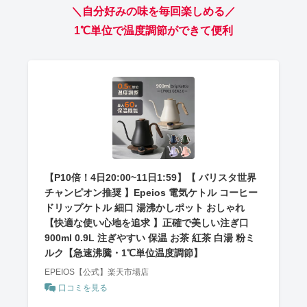
＼自分好みの味を毎回楽しめる／
1℃単位で温度調節ができて便利
【P10倍！4日20:00~11日1:59】【 バリスタ世界
チャンピオン推奨 】Epeios 電気ケトル コーヒー
ドリップケトル 細口 湯沸かしポット おしゃれ
【快適な使い心地を追求 】正確で美しい注ぎ口
900ml 0.9L 注ぎやすい 保温 お茶 紅茶 白湯 粉ミ
ルク【急速沸騰・1℃単位温度調節】
EPEIOS【公式】楽天市場店
口コミを見る