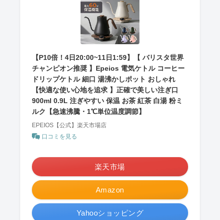
【P10倍！4日20:00~11日1:59】【 バリスタ世界
チャンピオン推奨 】Epeios 電気ケトル コーヒー
ドリップケトル 細口 湯沸かしポット おしゃれ
【快適な使い心地を追求 】正確で美しい注ぎ口
900ml 0.9L 注ぎやすい 保温 お茶 紅茶 白湯 粉ミ
ルク【急速沸騰・1℃単位温度調節】
EPEIOS【公式】楽天市場店
口コミを見る
＼ポイント最大11倍！／
楽天市場
Amazon
Yahooショッピング