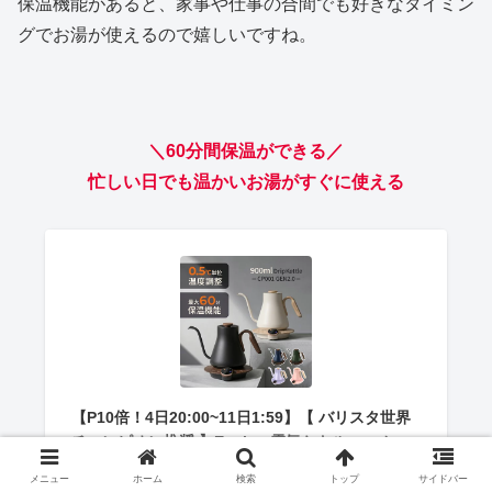
保温機能があると、家事や仕事の合間でも好きなタイミン
グでお湯が使えるので嬉しいですね。
＼60分間保温ができる／
忙しい日でも温かいお湯がすぐに使える
【P10倍！4日20:00~11日1:59】【 バリスタ世界
チャンピオン推奨 】Epeios 電気ケトル コーヒー
ドリップケトル 細口 湯沸かしポット おしゃれ
メニュー
ホーム
検索
トップ
サイドバー
【快適な使い心地を追求 】正確で美しい注ぎ口