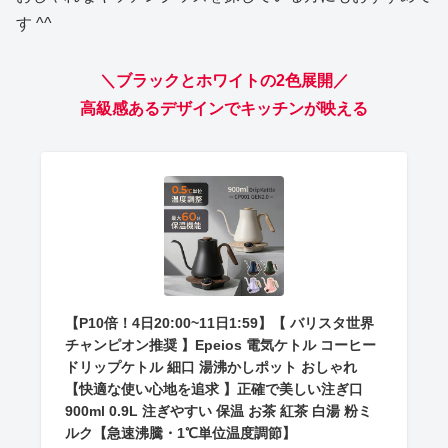
す ^^
＼ブラックとホワイトの2色展開／
高級感あるデザインでキッチンが映える
【P10倍！4日20:00~11日1:59】【 バリスタ世界
チャンピオン推奨 】Epeios 電気ケトル コーヒー
ドリップケトル 細口 湯沸かしポット おしゃれ
【快適な使い心地を追求 】正確で美しい注ぎ口
900ml 0.9L 注ぎやすい 保温 お茶 紅茶 白湯 粉ミ
ルク【急速沸騰・1℃単位温度調節】