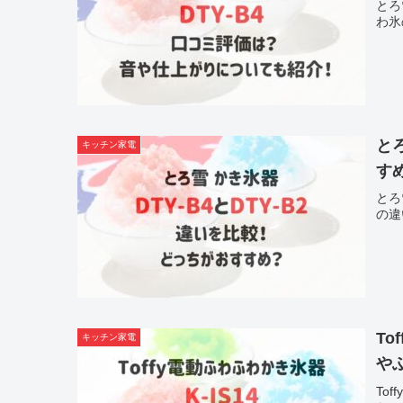
とろ
わ氷
と
キッチン家電
す
とろ
の違
To
キッチン家電
や
To