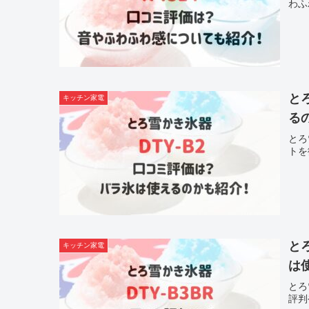
わふ
と
キッチン家電
る
とろ
トを
と
キッチン家電
は
とろ
評判