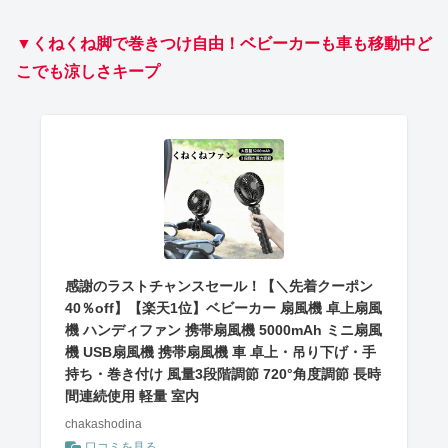
▼くねくね脚で巻きつけ自由！ベビーカーも車も移動中ど
こでも涼しさキープ
感謝のラストチャンスセール！【＼先着クーポン
40％off】【楽天1位】ベビーカー 扇風機 卓上扇風
機 ハンディファン 携帯扇風機 5000mAh ミニ扇風
機 USB扇風機 携帯扇風機 車 卓上・吊り下げ・手
持ち・巻き付け 風量3段階調節 720°角度調節 長時
間連続使用 軽量 室内
chakashodina
口コミを見る