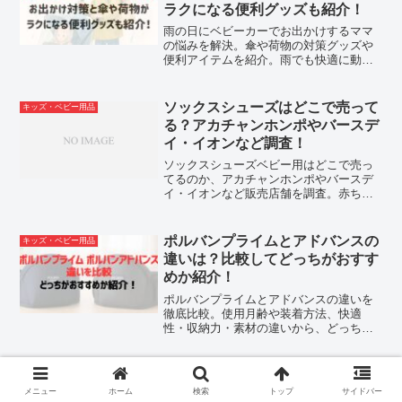
ラクになる便利グッズも紹介！
雨の日にベビーカーでお出かけするママ
の悩みを解決。傘や荷物の対策グッズや
便利アイテムを紹介。雨でも快適に動き
たいママにおすすめです。
ソックスシューズはどこで売って
キッズ・ベビー用品
る？アカチャンホンポやバースデ
イ・イオンなど調査！
ソックスシューズベビー用はどこで売っ
てるのか、アカチャンホンポやバースデ
イ・イオンなど販売店舗を調査。赤ちゃ
んの初めての一足を探すパパママにおす
すめ。
ポルバンプライムとアドバンスの
キッズ・ベビー用品
違いは？比較してどっちがおすす
めか紹介！
ポルバンプライムとアドバンスの違いを
徹底比較。使用月齢や装着方法、快適
性・収納力・素材の違いから、どっちが
おすすめか分かりやすく紹介します。ヒ
ップシート選びで迷っている方にぴった
りの記事です。
ポルバンアドバンスの口コミは？
キッズ・ベビー用品
人気色や何キロまで使えるのかも
メニュー
ホーム
検索
トップ
サイドバー