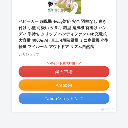
ベビーカー 扇風機 4way対応 安全 羽根なし 巻き
付け 小型 可愛い タヌキ 猫型 扇風機 首掛け ハン
ディ 手持ち クリップ ハンディファン usb充電式
大容量 4000mAh 卓上 4段階風量 ミニ扇風機 小型
軽量 マイルーム アウトドア リズム自然風
カカショップ
＼ポイント最大11倍！／
楽天市場
Amazon
Yahooショッピング
ポチップ