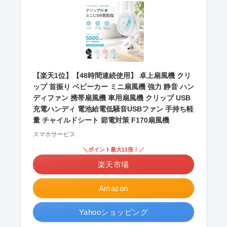
【楽天1位】【48時間連続使用】 卓上扇風機 クリ
ップ 首振り ベビーカー ミニ扇風機 強力 静音 ハン
ディファン 携帯扇風機 車用扇風機 クリップ USB
充電ハンディ 電池給電低騒音USBファン 手持ち軽
量 チャイルドシート 節電対策 F170扇風機
スマホサービス
＼ポイント最大11倍！／
楽天市場
Amazon
Yahooショッピング