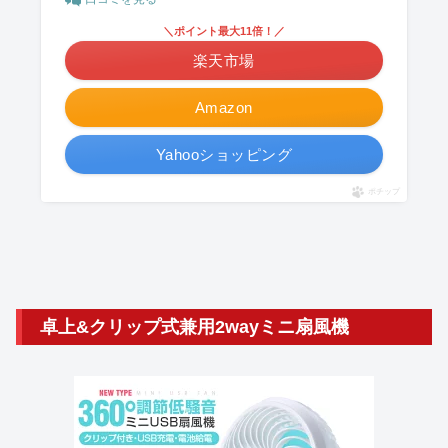
＼ポイント最大11倍！／
楽天市場
Amazon
Yahooショッピング
ポチップ
卓上&クリップ式兼用2wayミニ扇風機