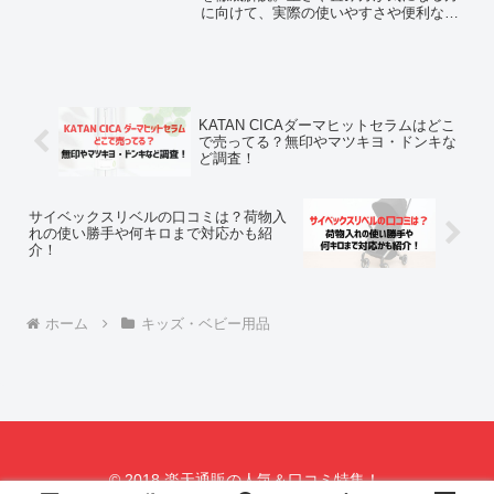
に向けて、実際の使いやすさや便利な機
能を紹介。走行性と収納力に優れたベビ
ーカーを探しているワンオペ育児中の方
やおしゃれ重視のママ・パパにおすすめ
です。
KATAN CICAダーマヒットセラムはどこ
で売ってる？無印やマツキヨ・ドンキな
ど調査！
サイベックスリベルの口コミは？荷物入
れの使い勝手や何キロまで対応かも紹
介！
ホーム
キッズ・ベビー用品
© 2018 楽天通販の人気＆口コミ特集！.