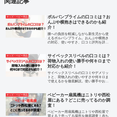
関連記事
ポルバンプライムの口コミは？お
キッズ・ベビー用品
んぶや横抱きはできるのかも紹
介！
腰への負担を軽減しながら新生児から使
えるポルバンプライム。おんぶや横抱き
の対応、使いやすさ、口コミ評判を詳し
く紹介します。
サイベックスリベルの口コミは？
キッズ・ベビー用品
荷物入れの使い勝手や何キロまで
対応かも紹介！
サイベックスリベルの口コミやデメリッ
トと、荷物入れの使いやすさや何キロま
で使えるかを徹底解説。使い勝手やおす
すめポイントも紹介します。
ベビーカー扇風機はニトリや西松
キッズ・ベビー用品
屋にある？どこに売ってるのか調
査！
ベビーカー用扇風機はニトリや西松屋で
買える？売ってる場所を徹底調査！赤ち