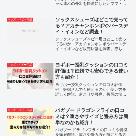
ゃん連れの外出を快適にしたいママ・パ
パにおすすめの便利アイテムも紹介。
ソックスシューズはどこで売って
キッズ・ベビー用品
る？アカチャンホンポやバースデ
イ・イオンなど調査！
ソックスシューズベビー用はどこで売っ
てるのか、アカチャンホンポやバースデ
イ・イオンなど販売店舗を調査。赤ちゃ
んの初めての一足を探すパパママにおす
すめ。
ヨギボー授乳クッションの口コミ
キッズ・ベビー用品
評価は？妊婦でも安心できる使い
方も紹介！
ヨギボー授乳クッションの口コミ評価
や、妊婦さんでも使えるのか、使い方を
詳しく解説。肩こりや腰痛、授乳の悩み
を解消したい方、家族で長く使えるクッ
ションを探している方におすすめの商品
情報を紹介します。
バガブー ドラゴンフライの口コ
キッズ・ベビー用品
ミは？重さやサイズと畳み方は簡
単なのかも紹介！
バガブー ドラゴンフライの口コミや特徴
を徹底解説。重さや畳み方が気になる方