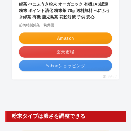
緑茶 べにふうき粉末 オーガニック 有機JAS認定
粉末 ポイント消化 粉末茶 70g 送料無料 べにふう
き緑茶 有機 鹿児島茶 花粉対策 子供 安心
前橋特製銘茶 駒井園
Amazon
楽天市場
Yahooショッピング
ポチップ
粉末タイプは濃さを調整できる