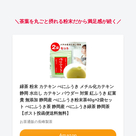
＼茶葉を丸ごと摂れる粉末だから満足感が続く／
緑茶 粉末 カテキン べにふうき メチル化カテキン
静岡 水出し カテキン パウダー 対策 紅ふうき 紅富
貴 無添加 静岡産 べにふうき粉末茶40g×2袋セッ
ト べにふうき茶 静岡産 べにふうき緑茶 静岡茶
【ポスト投函便送料無料】
お茶通販の長峰製茶
Amazon