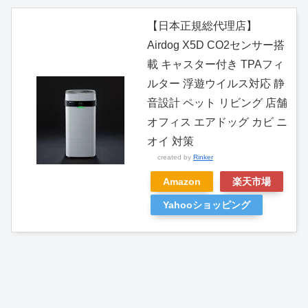
【日本正規総代理店】
Airdog X5D CO2センサー搭
載 キャスター付き TPAフィ
ルター 浮遊ウイルス対応 静
音設計 ペット リビング 店舗
オフィス エアドッグ カビ ニ
オイ 対策
created by
Rinker
Amazon
楽天市場
Yahooショッピング